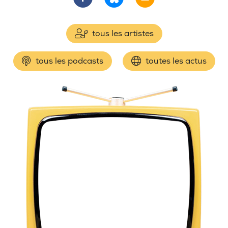
tous les artistes
tous les podcasts
toutes les actus