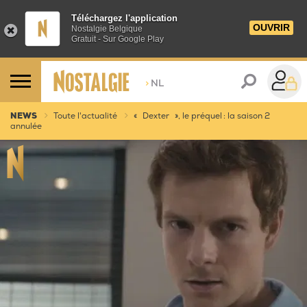
Téléchargez l'application
OUVRIR
Nostalgie Belgique
Gratuit - Sur Google Play
>
NL
NEWS
Toute l'actualité
« Dexter », le préquel : la saison 2
annulée