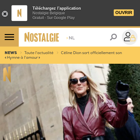
Téléchargez l'application
OUVRIR
Nostalgie Belgique
Gratuit - Sur Google Play
>
NL
NEWS
Toute l'actualité
Céline Dion sort officiellement son
« Hymne à l'amour »