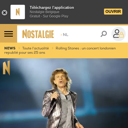
Téléchargez l'application
OUVRIR
Nostalgie Belgique
Gratuit - Sur Google Play
>
NL
NEWS
Toute l'actualité
Rolling Stones : un concert londonien
republié pour ses 25 ans