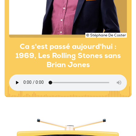
© Stéphane De Coster
Ca s'est passé aujourd'hui :
1969, Les Rolling Stones sans
Brian Jones