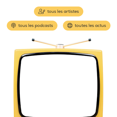
tous les artistes
tous les podcasts
toutes les actus