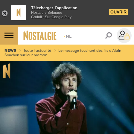
Téléchargez l'application
OUVRIR
Nostalgie Belgique
Gratuit - Sur Google Play
>
NL
NEWS
Toute l'actualité
Le message touchant des fils d'Alain
Souchon sur leur maman