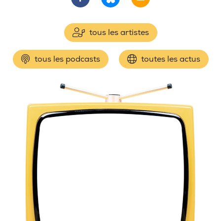
tous les artistes
tous les podcasts
toutes les actus