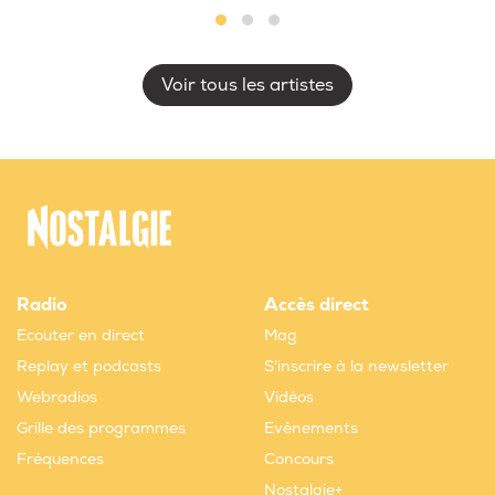
Voir tous les artistes
Radio
Accès direct
Ecouter en direct
Mag
Replay et podcasts
S'inscrire à la newsletter
Webradios
Vidéos
Grille des programmes
Evènements
Fréquences
Concours
Nostalgie+