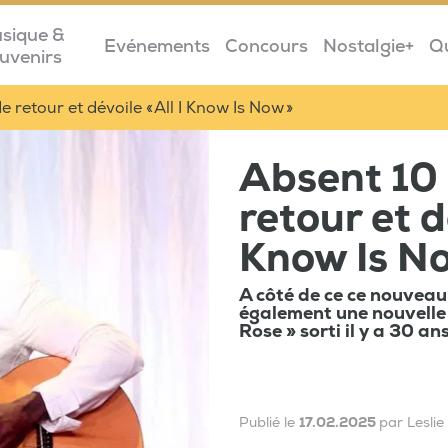
sique &
Evénements
Concours
Nostalgie+
Q
uvenirs
e retour et dévoile « All I Know Is Now »
Absent 10 
retour et dé
Know Is N
A côté de ce ce nouveau 
également une nouvelle 
Rose » sorti il y a 30 ans
Publié le
17.02.2025
par Lesli