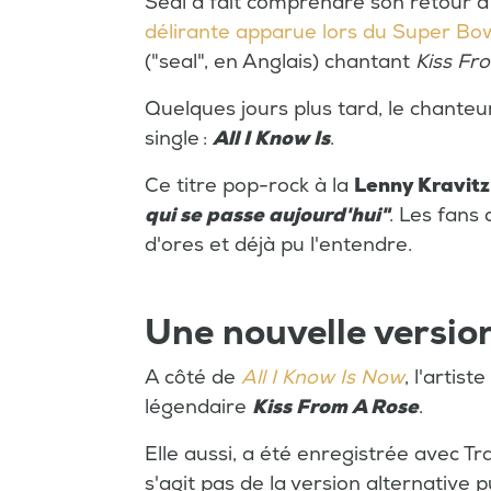
Seal a fait comprendre son retour
délirante apparue lors du Super Bow
("seal", en Anglais) chantant
Kiss Fr
Quelques jours plus tard, le chanteu
single :
All I Know Is
.
Ce titre pop-rock à la
Lenny Kravit
qui se passe aujourd'hui"
. Les fans
d'ores et déjà pu l'entendre.
Une nouvelle versio
A côté de
All I Know Is Now
, l'artis
légendaire
Kiss From A Rose
.
Elle aussi, a été enregistrée avec Tr
s'agit pas de la version alternative 