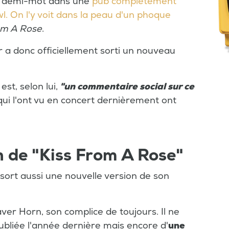
 à demi-mot dans une
pub complètement
l. On l'y voit dans la peau d'un phoque
om A Rose
.
r a donc officiellement sorti un nouveau
z
est, selon lui,
"un commentaire social sur ce
 qui l'ont vu en concert dernièrement ont
n de "Kiss From A Rose"
te sort aussi une nouvelle version de son
aver Horn, son complice de toujours. Il ne
publiée l'année dernière mais encore d'
une