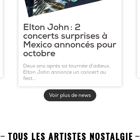
Elton John : 2
concerts surprises à
Mexico annoncés pour
octobre
Deux ans après sa tournée d'adieux,
Elton John annonce un concert au
fest...
Voir plus de news
TOUS LES ARTISTES NOSTALGIE