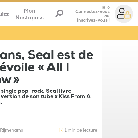
Hello
Mon
Connectez-vous
uizz
ou
Nostapass
inscrivez-vous !
ans, Seal est de
voile « All I
ow »
single pop-rock, Seal livre
version de son tube « Kiss From A
.
e Rijmenams
1 min de lecture