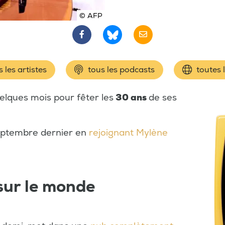
© AFP
 les artistes
tous les podcasts
toutes 
elques mois pour fêter les
30 ans
de ses
septembre dernier en
rejoignant Mylène
sur le monde