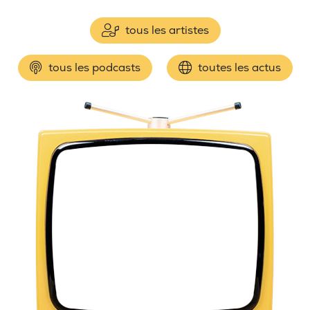
tous les artistes
tous les podcasts
toutes les actus