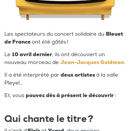
Les spectateurs du concert solidaire du
Bleuet
de
France
ont été gâtés !
Le
10 avril dernier
, ils ont découvert un
nouveau morceau de
Jean-Jacques Goldman
.
Il a été interprété par
deux artistes
à la salle
Pleyel...
Et, vous
pouvez dès à présent le découvrir
:
Qui chante le titre ?
Il s'agit d'
Eloïz
et
Yvard
, deux anciens