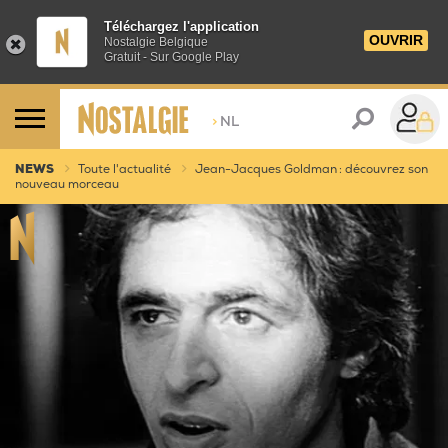
Téléchargez l'application
OUVRIR
Nostalgie Belgique
Gratuit - Sur Google Play
>
NL
NEWS
Toute l'actualité
Jean-Jacques Goldman : découvrez son
nouveau morceau