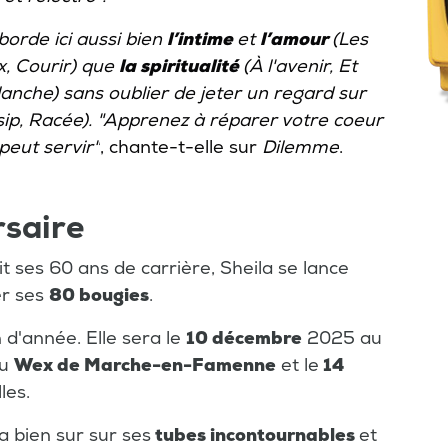
aborde ici aussi bien
l’intime
et
l’amour
(Les
x, Courir) que
la spiritualité
(À l'avenir, Et
anche) sans oublier de jeter un regard sur
ip, Racée). "Apprenez à réparer votre coeur
peut servir"
, chante-t-elle sur
Dilemme
.
rsaire
it ses 60 ans de carrière, Sheila se lance
er ses
80 bougies
.
 d'année. Elle sera le
10 décembre
2025 au
u
Wex de Marche-en-Famenne
et le
14
les.
a bien sur sur ses
tubes incontournables
et