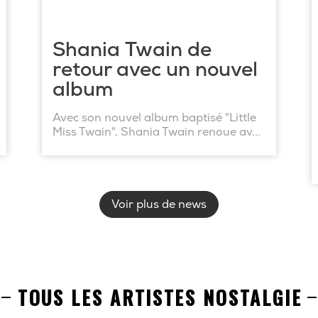
Shania Twain de
retour avec un nouvel
album
Avec son nouvel album baptisé "Little
Miss Twain", Shania Twain renoue av...
Voir plus de news
TOUS LES ARTISTES NOSTALGIE