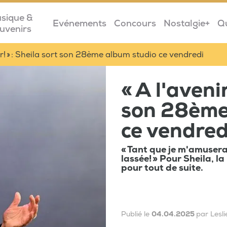
sique &
Evénements
Concours
Nostalgie+
Q
uvenirs
nir! » : Sheila sort son 28ème album studio ce vendredi
« A l'avenir
son 28ème
ce vendred
« Tant que je m'amuserai
lassée! » Pour Sheila, la
pour tout de suite.
Publié le
04.04.2025
par Lesl