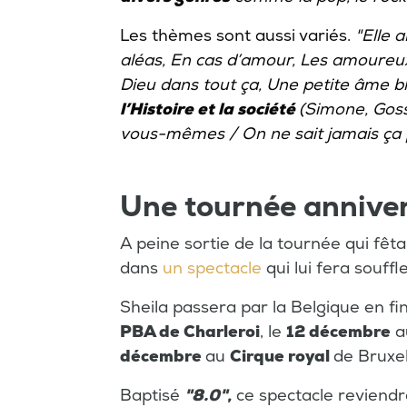
Les thèmes sont aussi variés.
"Elle 
aléas, En cas d’amour, Les amoureu
Dieu dans tout ça, Une petite âme bl
l’Histoire et la société
(Simone, Goss
vous-mêmes / On ne sait jamais ça 
Une tournée annive
A peine sortie de la tournée qui fêta
dans
un spectacle
qui lui fera souffl
Sheila passera par la Belgique en fin
PBA de Charleroi
, le
12 décembre
a
décembre
au
Cirque royal
de Bruxel
Baptisé
"8.0",
ce spectacle reviendr