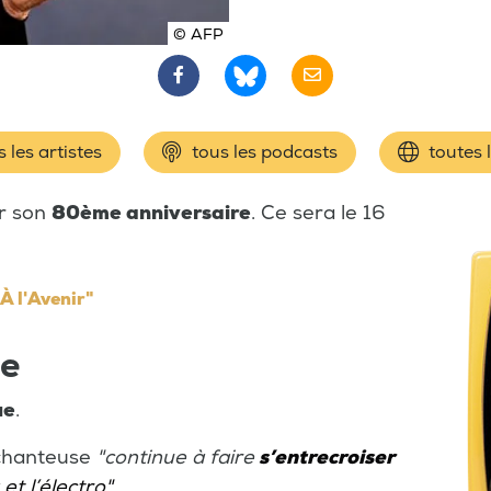
© AFP
 les artistes
tous les podcasts
toutes 
er son
80ème anniversaire
. Ce sera le 16
"À l'Avenir"
ue
ue
.
 chanteuse
"continue à faire
s’entrecroiser
t l’électro".