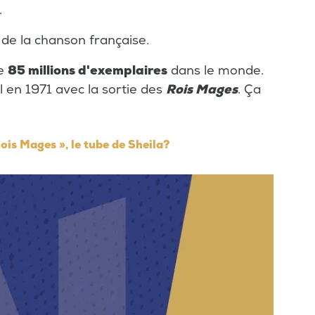
.
t
de la chanson française.
de
85 millions d'exemplaires
dans le monde.
al en 1971 avec la sortie des
Rois Mages
. Ça
ois Mages », le tube de Sheila?