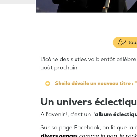
tous
L'icône des sixties va bientôt célébr
août prochain.
Sheila dévoile un nouveau titre : 
Un univers éclectiq
A l'avenir !, c'est un l'
album éclectiq
Sur sa page Facebook, on lit que la
divers genres
comme la pop, le rock e