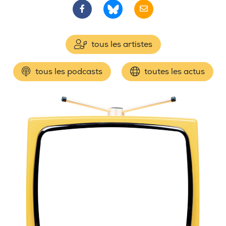
tous les artistes
tous les podcasts
toutes les actus