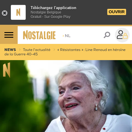
Téléchargez l'application
OUVRIR
Nostalgie Belgique
Gratuit - Sur Google Play
>
NL
NEWS
Toute l'actualité
« Résistantes » : Line Renaud en héroïne
de la Guerre 40-45