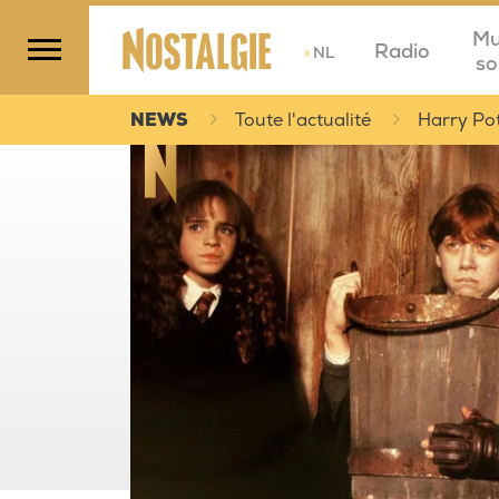
Mu
Radio
>
NL
so
NEWS
Toute l'actualité
Harry Pot