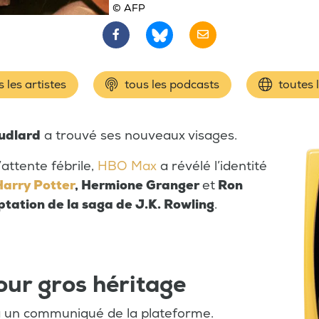
© AFP
 les artistes
tous les podcasts
toutes 
oudlard
a trouvé ses nouveaux visages.
attente fébrile,
HBO Max
a révélé l’identité
Harry Potter
, Hermione Granger
et
Ron
tation de la saga de J.K. Rowling
.
our gros héritage
ia un communiqué de la plateforme.