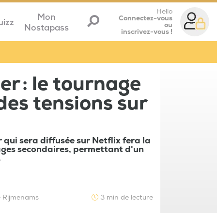
Hello
Mon
Connectez-vous
uizz
ou
Nostapass
inscrivez-vous !
er : le tournage
des tensions sur
 qui sera diffusée sur Netflix fera la
ages secondaires, permettant d'un
.
ie Rijmenams
3 min de lecture