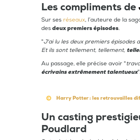
Les compliments de
Sur ses
réseaux
, l’auteure de la sa
des
deux premiers épisodes
.
"
J'ai lu les deux premiers épisodes 
Et ils sont tellement, tellement,
tell
Au passage, elle précise avoir "
trava
écrivains extrêmement talentueux
"
Harry Potter : les retrouvailles d
Un casting prestigi
Poudlard