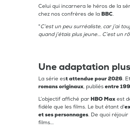
Celui qui incarnera le héros de la s
chez nos confrères de la
BBC
.
"
C’est un peu surréaliste, car j’ai to
quand j’étais plus jeune... C’est un r
Une adaptation plus 
La série es
t attendue pour 2026
. E
romans originaux
, publiés
entre 199
L’objectif affiché par
HBO Max
est d
fidèle que les films. Le but étant d'
ex
et ses personnages
. De quoi réjoui
films...