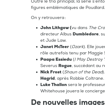
Outre le trio principal, la série s’ent
figures emblématiques de Poudlard.
On y retrouvera :
John Lithgow (
vu dans
The Cr
directeur Albus
Dumbledore
, 
et Jude Law.
Janet McTeer
(
Ozark
). Elle jo
rôle autrefois tenu par Maggie 
Paapa Essiedu
(
I May Destroy 
Severus
Rogue
, succédant au 
Nick Frost
(
Shaun of the Dead
)
Hagrid
, après Robbie Coltrane.
Luke Thallon
sera le professeu
Whitehouse jouera le concierge
De nouvelles images