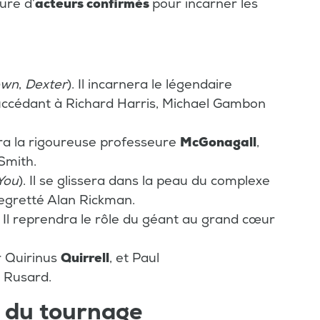
oure d’
acteurs confirmés
pour incarner les
own
,
Dexter
). Il incarnera le légendaire
succédant à Richard Harris, Michael Gambon
uera la rigoureuse professeure
McGonagall
,
Smith.
You
). Il se glissera dans la peau du complexe
regretté Alan Rickman.
. Il reprendra le rôle du géant au grand cœur
r Quirinus
Quirrell
, et Paul
 Rusard.
 du tournage