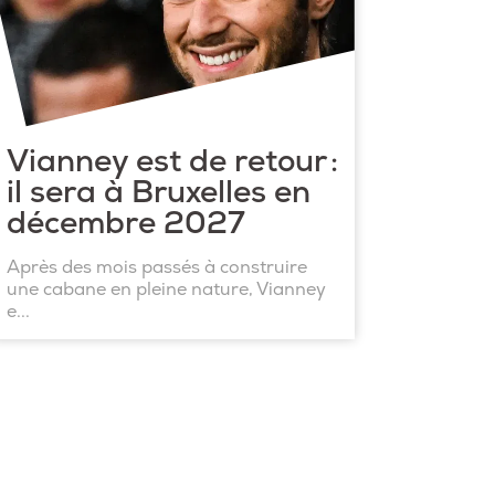
Vianney est de retour :
il sera à Bruxelles en
décembre 2027
Après des mois passés à construire
une cabane en pleine nature, Vianney
e...