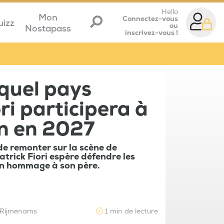
Hello
Mon
Connectez-vous
uizz
ou
Nostapass
inscrivez-vous !
 quel pays
ri participera à
on en 2027
de remonter sur la scène de
atrick Fiori espère défendre les
 en hommage à son père.
e Rijmenams
1 min de lecture