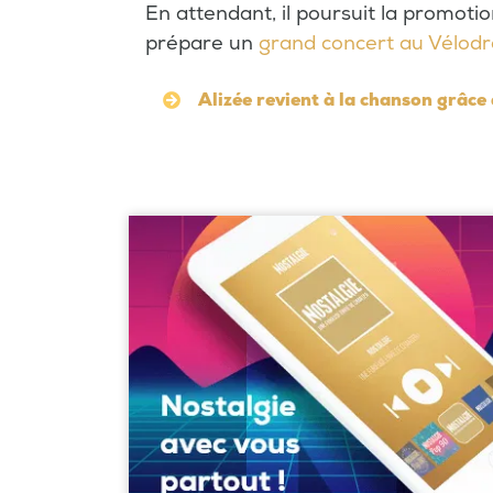
En attendant, il poursuit la promot
prépare un
grand concert au Vélodr
Alizée revient à la chanson grâce 