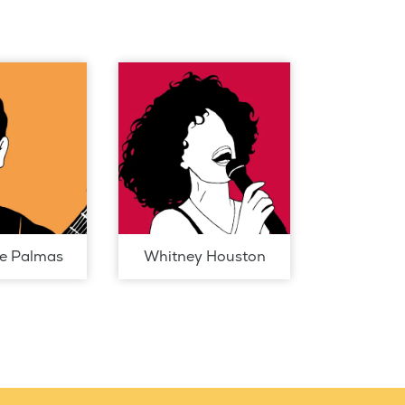
de Palmas
Whitney Houston