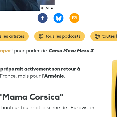
© AFP
 les artistes
tous les podcasts
toutes 
oque
! pour parler de
Corsu Mezu Mezu 3
,
l préparait activement son retour à
France, mais pour l'
Arménie
.
 "Mama Corsica"
chanteur foulerait la scène de l'Eurovision.