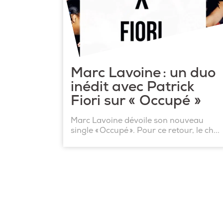
Marc Lavoine : un duo
inédit avec Patrick
Fiori sur « Occupé »
Marc Lavoine dévoile son nouveau
single « Occupé ». Pour ce retour, le ch...