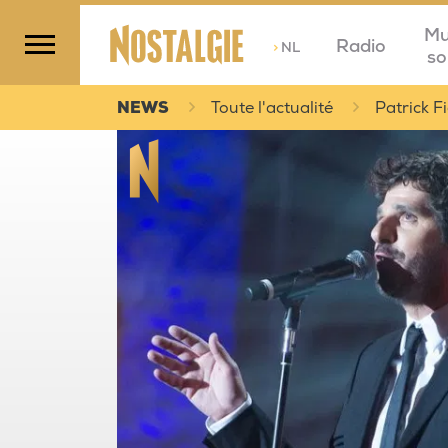
Mu
Radio
>
NL
so
NEWS
Toute l'actualité
Patrick F