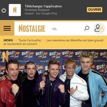
Téléchargez l'application
OUVRIR
Nostalgie Belgique
Gratuit - Sur Google Play
>
NL
NEWS
Toute l'actualité
Les membres de Westlife ont bien grandi
et reviennent en concert