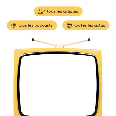
tous les artistes
tous les podcasts
toutes les actus