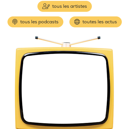
tous les artistes
tous les podcasts
toutes les actus