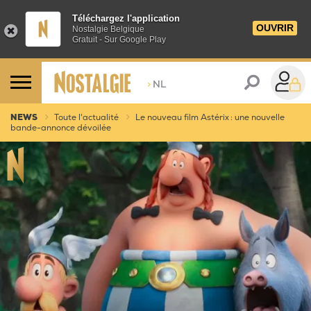
Téléchargez l'application
OUVRIR
Nostalgie Belgique
Gratuit - Sur Google Play
>
NL
NEWS
Toute l'actualité
Le nouveau film Astérix : une nouvelle
bande-annonce dévoilée