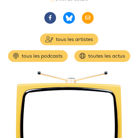
tous les artistes
tous les podcasts
toutes les actus