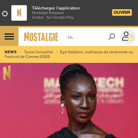
Téléchargez l'application
OUVRIR
Nostalgie Belgique
Gratuit - Sur Google Play
>
NL
NEWS
Toute l'actualité
Eye Haïdara, maîtresse de cérémonie au
Festival de Cannes 2026