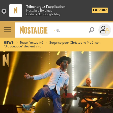
Téléchargez l'application
OUVRIR
Nostalgie Belgique
Gratuit - Sur Google Play
>
NL
NEWS
Toute l'actualité
Surprise pour Christophe Maé : son
"J'avouuuue" devient viral