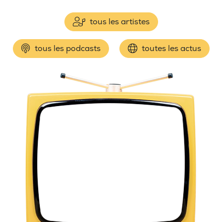
tous les artistes
tous les podcasts
toutes les actus