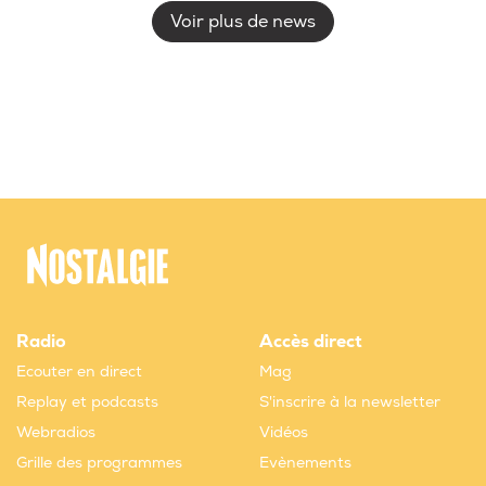
Voir plus de news
Radio
Accès direct
Ecouter en direct
Mag
Replay et podcasts
S'inscrire à la newsletter
Webradios
Vidéos
Grille des programmes
Evènements