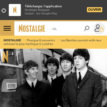
Téléchargez l'application
OUVRIR
Nostalgie Belgique
Gratuit - Sur Google Play
>
NL
NOSTALGIE
Musique & souvenirs
Les Beatles ouvrent enfin leur
adresse la plus mythique à Londres