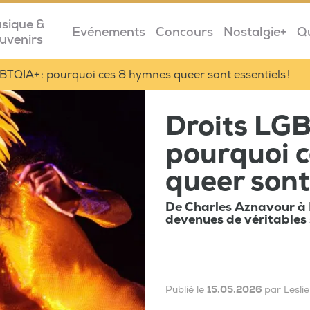
sique &
Evénements
Concours
Nostalgie+
Q
uvenirs
BTQIA+ : pourquoi ces 8 hymnes queer sont essentiels !
Droits LGB
pourquoi 
queer sont 
De Charles Aznavour à 
devenues de véritables s
Publié le
15.05.2026
par Lesli