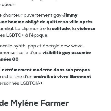
p queer.
le chanteur ouvertement gay
Jimmy
une homme obligé de quitter sa ville après
familial. Le clip montre la
solitude
, la
violence
es LGBTQ+ à l’époque.
ancolie synth-pop et énergie new wave.
mmense : celle d’une
visibilité gay assumée
nnées 80
.
i
extrêmement moderne dans son propos
.
a recherche d’un
endroit où vivre librement
personnes LGBTQIA+.
 de Mylène Farmer