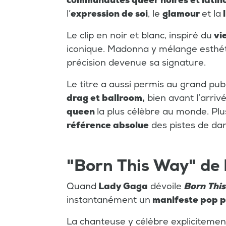
communautés queer noires et latin
l’
expression de soi
, le
glamour
et la
l
Le clip en noir et blanc, inspiré du
vi
iconique. Madonna y mélange esthét
précision devenue sa signature.
Le titre a aussi permis au grand pub
drag et ballroom,
bien avant l’arriv
queen
la plus célèbre au monde. Plu
référence absolue
des pistes de da
"Born This Way" de
Quand
Lady Gaga
dévoile
Born Thi
instantanément un
manifeste pop p
La chanteuse y célèbre expliciteme