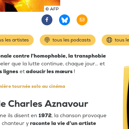
© AFP
s les artistes
tous les podcasts
tous l
onale contre l'homophobie, la transphobie
eler que la lutte continue, chaque jour... et
s lignes
et
adoucir les mœurs
!
emière tournée solo au cinéma
de Charles Aznavour
e ils disent en
1972
, la chanson provoque
e chanteur y
raconte la vie d’un artiste