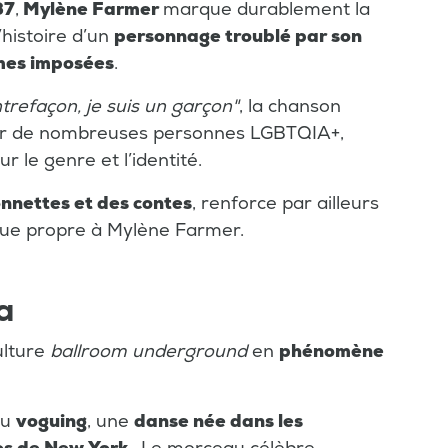
87
,
Mylène Farmer
marque durablement la
histoire d’un
personnage troublé par son
mes imposées
.
trefaçon, je suis un garçon"
, la chanson
ur de nombreuses personnes LGBTQIA+,
 le genre et l’identité.
nnettes et des contes
, renforce par ailleurs
que propre à Mylène Farmer.
a
ulture
ballroom underground
en
phénomène
du
voguing
, une
danse née dans les