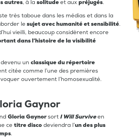
s autres
, à la
solitude
et aux
préjugés
.
te très taboue dans les médias et dans la
aborder le
sujet avec humanité et sensibilité
.
hui vieilli, beaucoup considèrent encore
tant dans l’histoire de la visibilité
 devenu un
classique du répertoire
ent citée comme l’une des premières
voquer ouvertement l’homosexualité.
Gloria Gaynor
and
Gloria Gaynor
sort
I Will Survive
en
ue ce
titre disco
deviendra l’
un des plus
emps
.