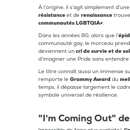
À l’origine, il s’agit simplement d’
résistance
et de
renaissance
trouv
communautés LGBTQIA+
.
Dans les années 80, alors que l’
épid
communauté gay, le morceau prend 
deviennent un
cri de survie et de so
d’imaginer une Pride sans entendre c
Le titre connaît aussi un immense s
remporte le
Grammy Award
du
mei
temps, il dépasse largement le cadr
symbole universel de résilience.
"I'm Coming Out" de