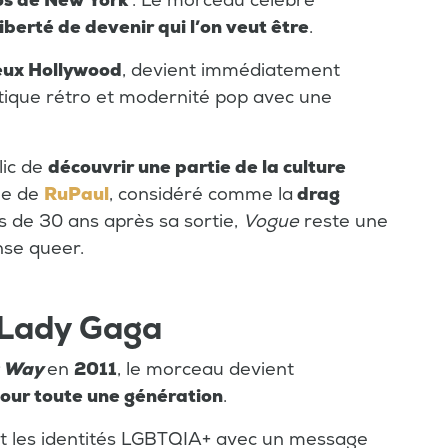
os de New York
. Le morceau célèbre
iberté de devenir qui l’on veut être
.
eux Hollywood
, devient immédiatement
ique rétro et modernité pop avec une
lic de
découvrir une partie de la culture
ée de
RuPaul
, considéré comme la
drag
s de 30 ans après sa sortie,
Vogue
reste une
nse queer.
 Lady Gaga
s Way
en
2011
, le morceau devient
our toute une génération
.
nt les identités LGBTQIA+ avec un message