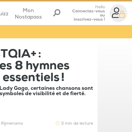
Hello
Mon
Connectez-vous
uizz
ou
Nostapass
inscrivez-vous !
TQIA+ :
ces 8 hymnes
essentiels !
Lady Gaga, certaines chansons sont
ymboles de visibilité et de fierté.
e Rijmenams
3 min de lecture