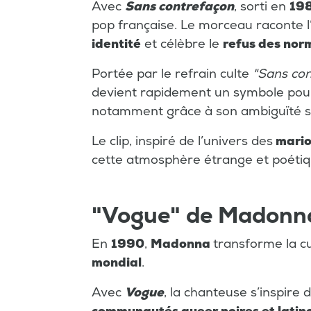
Avec
Sans contrefaçon
, sorti en
19
pop française. Le morceau raconte l’
identité
et célèbre le
refus des nor
Portée par le refrain culte
"Sans con
devient rapidement un symbole po
notamment grâce à son ambiguïté sur
Le clip, inspiré de l’univers des
mario
cette atmosphère étrange et poéti
"Vogue" de Madonn
En
1990
,
Madonna
transforme la c
mondial
.
Avec
Vogue
, la chanteuse s’inspire 