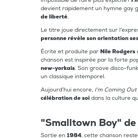
Impossible de faire plus explicite !
I’
devient rapidement un hymne gay 
de liberté
.
Le titre joue directement sur l’expr
personne révèle son orientation se
Écrite et produite par
Nile Rodgers
chanson est inspirée par la forte po
new-yorkais
. Son groove disco-funk 
un classique intemporel.
Aujourd’hui encore,
I’m Coming Out
célébration de soi
dans la culture q
"Smalltown Boy" de
Sortie en
1984
, cette chanson reste