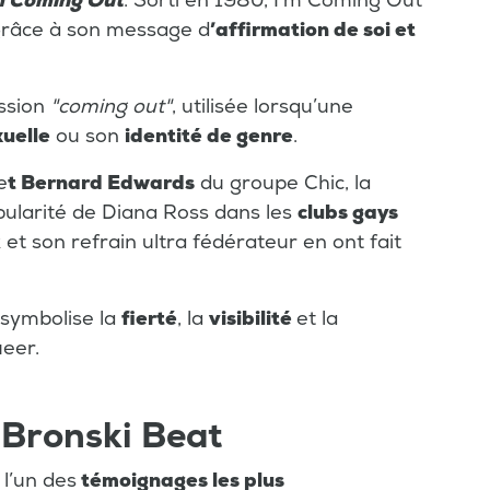
m Coming Out
. Sorti en 1980, I'm Coming Out
grâce à son message d
’affirmation de soi et
ession
"coming out"
, utilisée lorsqu’une
xuelle
ou son
identité de genre
.
e
t Bernard Edwards
du groupe Chic, la
pularité de Diana Ross dans les
clubs gays
et son refrain ultra fédérateur en ont fait
symbolise la
fierté
, la
visibilité
et la
ueer.
 Bronski Beat
 l’un des
témoignages les plus