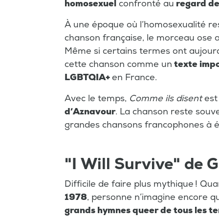
homosexuel
confronté au
regard de
À une époque où l’homosexualité res
chanson française, le morceau ose 
Même si certains termes ont aujourd’
cette chanson comme un
texte impor
LGBTQIA+
en France.
Avec le temps,
Comme ils disent
est
d’Aznavour
. La chanson reste souv
grandes chansons francophones à é
"I Will Survive" de 
Difficile de faire plus mythique ! Qu
1978
, personne n’imagine encore q
grands hymnes queer de tous les t