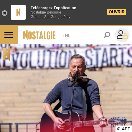
Téléchargez l'application
OUVRIR
Nostalgie Belgique
Gratuit - Sur Google Play
>
NL
© AFP