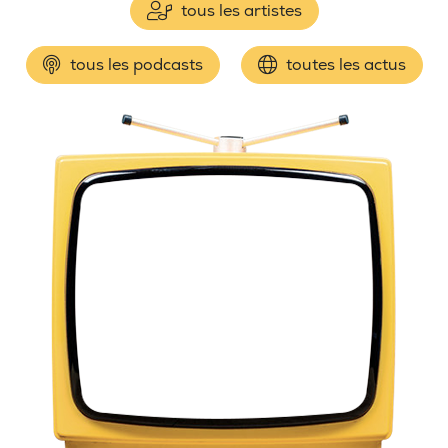
tous les artistes
tous les podcasts
toutes les actus