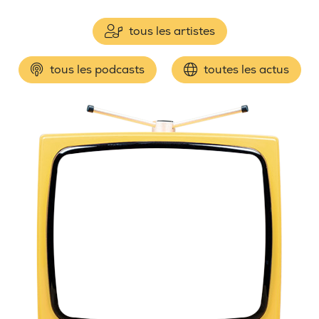
tous les artistes
tous les podcasts
toutes les actus