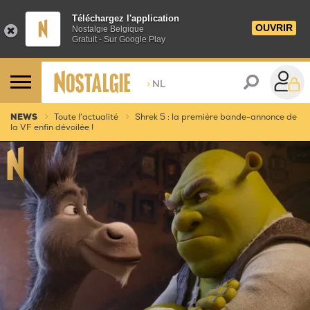
Téléchargez l'application
OUVRIR
Nostalgie Belgique
Gratuit - Sur Google Play
>
NL
NEWS
Toute l'actualité
Shrek 5 : la première bande-annonce de
la VF enfin dévoilée !