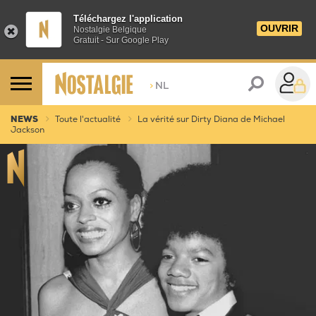
Téléchargez l'application
OUVRIR
Nostalgie Belgique
Gratuit - Sur Google Play
>
NL
NEWS
Toute l'actualité
La vérité sur Dirty Diana de Michael
Jackson