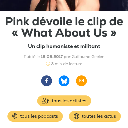
Pink dévoile le clip de
« What About Us »
Un clip humaniste et militant
Publié le
18.08.2017
par Guillaume Geelen
3 min de lecture
tous les artistes
tous les podcasts
toutes les actus