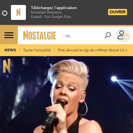
Téléchargez l'application
OUVRIR
Nostalgie Belgique
Gratuit - Sur Google Play
>
NL
NEWS
Toute l'actualité
Pink dévoile le clip de « What About Us »