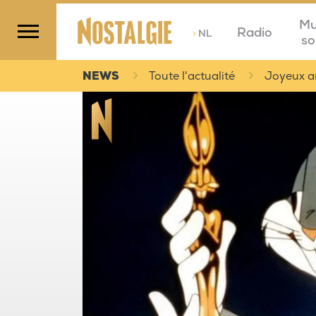
Mu
Radio
>
NL
so
NEWS
Toute l'actualité
Joyeux an