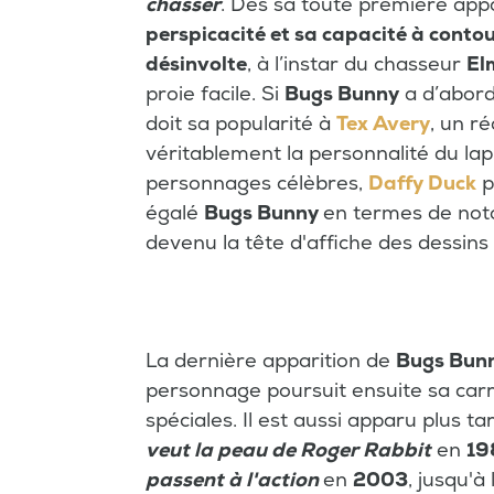
chasser
. Dès sa toute première appar
perspicacité et sa capacité à conto
désinvolte
, à l’instar du chasseur
El
proie facile. Si
Bugs Bunny
a d’abord
doit sa popularité à
Tex Avery
, un r
véritablement la personnalité du lap
personnages célèbres,
Daffy Duck
p
égalé
Bugs Bunny
en termes de noto
devenu la tête d'affiche des dessin
La dernière apparition de
Bugs Bun
personnage poursuit ensuite sa carri
spéciales. Il est aussi apparu plus ta
veut la peau de Roger Rabbit
en
19
passent à l'action
en
2003
, jusqu'