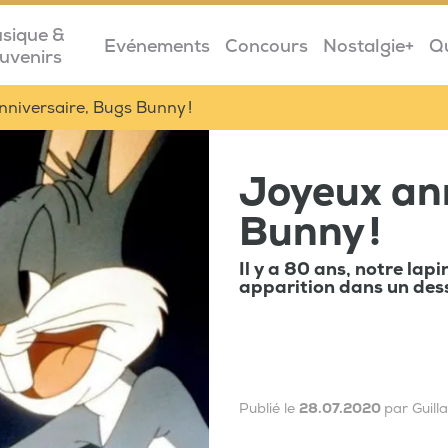
sique &
Evénements
Concours
Nostalgie+
Q
uvenirs
niversaire, Bugs Bunny !
Joyeux ann
Bunny !
Il y a 80 ans, notre lap
apparition dans un des
Publié le
28.07.2020
par Guil