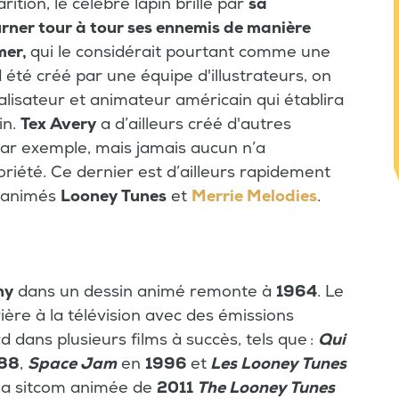
ition, le célèbre lapin brille par
sa
urner tour à tour ses ennemis de manière
mer,
qui le considérait pourtant comme une
 été créé par une équipe d'illustrateurs, on
éalisateur et animateur américain qui établira
in.
Tex Avery
a d’ailleurs créé d'autres
ar exemple, mais jamais aucun n’a
riété. Ce dernier est d’ailleurs rapidement
s animés
Looney Tunes
et
Merrie Melodies
.
ny
dans un dessin animé remonte à
1964
. Le
ère à la télévision avec des émissions
rd dans plusieurs films à succès, tels que :
Qui
88
,
Space Jam
en
1996
et
Les Looney Tunes
à la sitcom animée de
2011
The Looney Tunes