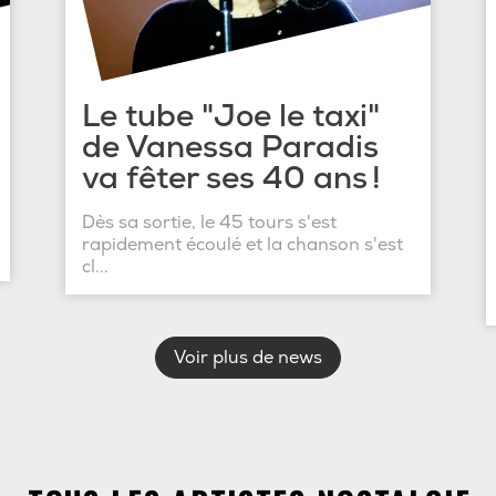
Le tube "Joe le taxi"
de Vanessa Paradis
va fêter ses 40 ans !
Dès sa sortie, le 45 tours s'est
rapidement écoulé et la chanson s'est
cl...
Voir plus de news