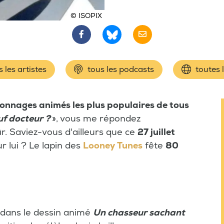
© ISOPIX
 les artistes
tous les podcasts
toutes 
sonnages animés les plus populaires de tous
uf docteur ?
», vous me répondez
ûr. Saviez-vous d'ailleurs que ce
27 juillet
r lui ? Le lapin des
Looney Tunes
fête
80
 dans le dessin animé
Un chasseur sachant