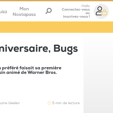
Hello
Mon
Connectez-vous
uizz
ou
Nostapass
inscrivez-vous !
iversaire, Bugs
in préféré faisait sa première
sin animé de Warner Bros.
laume Geelen
5 min de lecture