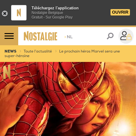
Téléchargez l'application
OUVRIR
Nostalgie Belgique
Gratuit - Sur Google Play
>
NL
NEWS
Toute l'actualité
Le prochain héros Marvel sera une
super-héroïne