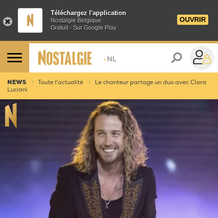
Téléchargez l'application
OUVRIR
Nostalgie Belgique
Gratuit - Sur Google Play
>
NL
NEWS
Toute l'actualité
Le chanteur partage un duo avec Clara
Luciani