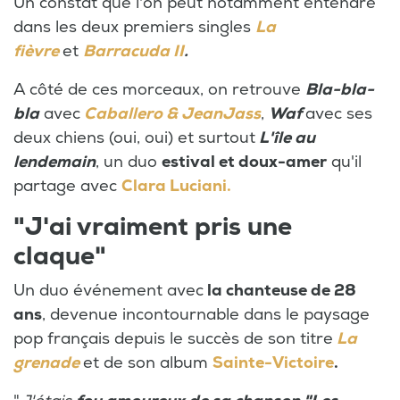
Un constat que l'on peut notamment entendre
dans les deux premiers singles
La
fièvre
et
Barracuda II
.
A côté de ces morceaux, on retrouve
Bla-bla-
bla
avec
Caballero & JeanJass
,
Waf
avec ses
deux chiens (oui, oui) et surtout
L'île au
lendemain
, un duo
estival et doux-amer
qu'il
partage avec
Clara Luciani.
"J'ai vraiment pris une
claque"
Un duo événement avec
la chanteuse de 28
ans
, devenue incontournable dans le paysage
pop français depuis le succès de son titre
La
grenade
et de son album
Sainte-Victoire
.