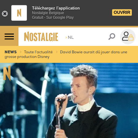
Téléchargez l'application
OUVRIR
Nostalgie Belgique
Gratuit - Sur Google Play
>
NL
NEWS
Toute l'actualité
David Bowie aurait dû jouer dans une
grosse production Disney