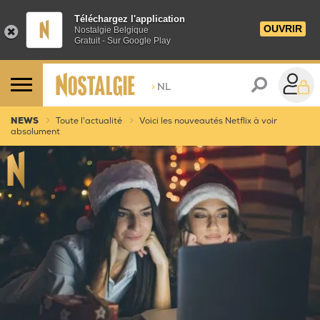
Téléchargez l'application
OUVRIR
Nostalgie Belgique
Gratuit - Sur Google Play
>
NL
NEWS
Toute l'actualité
Voici les nouveautés Netflix à voir
absolument