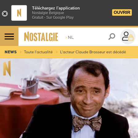
Téléchargez l'application
OUVRIR
Nostalgie Belgique
Gratuit - Sur Google Play
>
NL
NEWS
Toute l'actualité
L'acteur Claude Brasseur est décédé