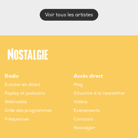
Voir tous les artistes
Radio
Accès direct
Ecouter en direct
Mag
Replay et podcasts
S'inscrire à la newsletter
Webradios
Vidéos
Grille des programmes
Evènements
Fréquences
Concours
Nostalgie+