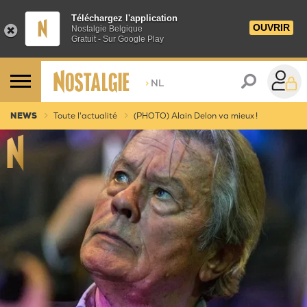
Téléchargez l'application
OUVRIR
Nostalgie Belgique
Gratuit - Sur Google Play
>
NL
NEWS
Toute l'actualité
(PHOTO) Alain Delon va mieux !