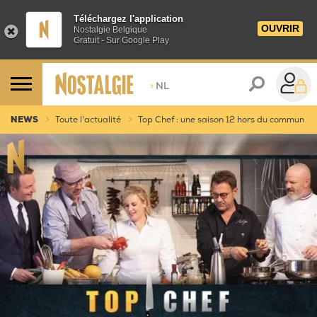
Téléchargez l'application
OUVRIR
Nostalgie Belgique
Gratuit - Sur Google Play
>
NL
NEWS
Toute l'actualité
Top Chef : une saison 12 hors du commun