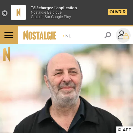
Téléchargez l'application
OUVRIR
Nostalgie Belgique
Gratuit - Sur Google Play
>
NL
© AFP