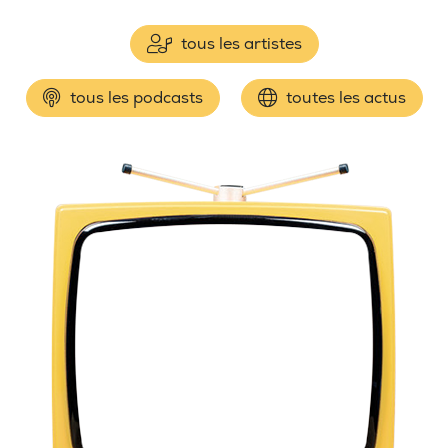
tous les artistes
tous les podcasts
toutes les actus