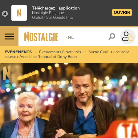
Téléchargez l'application
OUVRIR
Nostalgie Belgique
Gratuit - Sur Google Play
>
NL
ÉVÉNEMENTS
Événements & activités
Sortie Ciné : « Une belle
course » Avec Line Renaud et Dany Boon