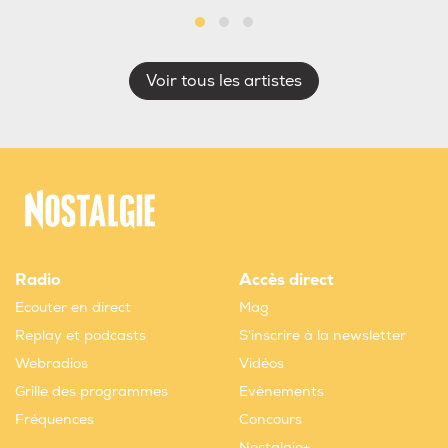
Voir tous les artistes
Radio
Accès direct
Ecouter en direct
Mag
Replay et podcasts
S'inscrire à la newsletter
Webradios
Vidéos
Grille des programmes
Evènements
Fréquences
Concours
Nostalgie+