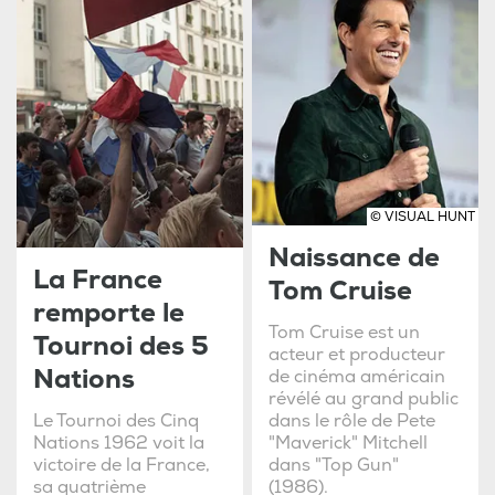
© VISUAL HUNT
Naissance de
La France
Tom Cruise
remporte le
Tom Cruise est un
Tournoi des 5
acteur et producteur
Nations
de cinéma américain
révélé au grand public
Le Tournoi des Cinq
dans le rôle de Pete
Nations 1962 voit la
"Maverick" Mitchell
victoire de la France,
dans "Top Gun"
sa quatrième
(1986).