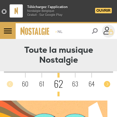
Téléchargez l'application
OUVRIR
Nostalgie Belgique
Gratuit - Sur Google Play
>
NL
C'était en 1962
Toute la musique
Nostalgie
62
60
61
63
64
65