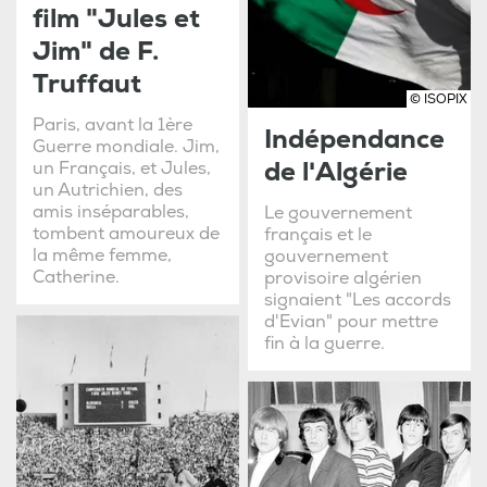
film "Jules et
Jim" de F.
Truffaut
© ISOPIX
Paris, avant la 1ère
Indépendance
Guerre mondiale. Jim,
de l'Algérie
un Français, et Jules,
un Autrichien, des
amis inséparables,
Le gouvernement
tombent amoureux de
français et le
la même femme,
gouvernement
Catherine.
provisoire algérien
signaient "Les accords
d'Evian" pour mettre
fin à la guerre.