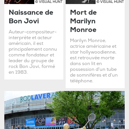
© VISUAL HUNT
© VISUAL HUNT
Naissance de
Mort de
Bon Jovi
Marilyn
Monroe
Auteur-compositeur-
interprète et acteur
Marilyn Monroe,
américain, il est
actrice américaine et
principalement connu
star hollywoodienne,
comme fondateur et
est retrouvée morte
leader du groupe de
dans son lit en
rock Bon Jovi, formé
possession d'un tube
en 1983.
de somnifères et d'un
téléphone.