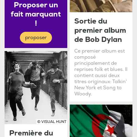
Proposer un
fait marquant
Sortie du
!
premier album
proposer
de Bob Dylan
Ce premier album est
composé
principalement de
reprises folk et blues. Il
contient aussi deux
titres originaux: Talkin'
New York et Song to
Woody.
© VISUAL HUNT
Première du