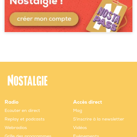
Radio
Accès direct
Ecouter en direct
Mag
Replay et podcasts
S'inscrire à la newsletter
Webradios
Vidéos
Grille des programmes
Evènements