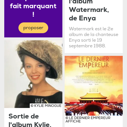
l'album
fait marquant
Watermark,
!
de Enya
proposer
Watermark est le 2e
album de la chanteuse
Enya sorti le 19
septembre 1988.
© KYLIE MINOGUE
Sortie de
© LE DERNIER EMPEREUR
AFFICHE
l'album Kylie,