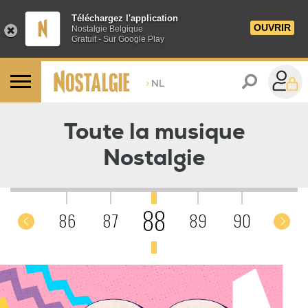
Téléchargez l'application
OUVRIR
Nostalgie Belgique
Gratuit - Sur Google Play
>
NL
C'était en 1988
Toute la musique
Nostalgie
88
85
86
87
89
90
91