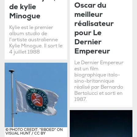
Oscar du
de kylie
meilleur
Minogue
réalisateur
Kylie est le premier
pour Le
album studio de
l'artiste australienne
Dernier
Kylie Minogue. Il sort le
Empereur
4 juillet 1988
Le Dernier Empereur
est un film
biographique italo-
sino-britannique
réalisé par Bernardo
Bertolucci et sorti en
1987.
© PHOTO CREDIT: *RBOED* ON
VISUAL HUNT / CC BY