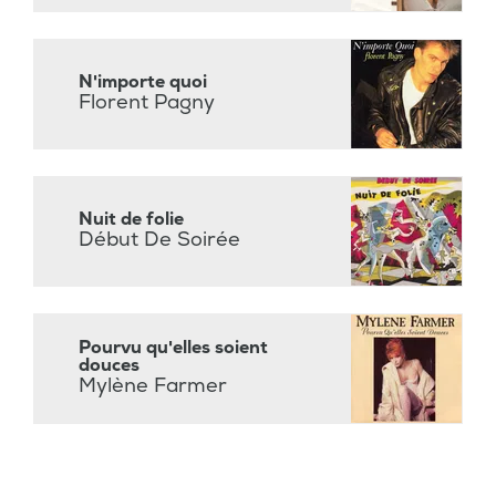
N'importe quoi
Florent Pagny
Nuit de folie
Début De Soirée
Pourvu qu'elles soient
douces
Mylène Farmer
À cause des garçons
Need You Tonight
I Should Be So Lucky
Orinoco Flow
Always on My Mind