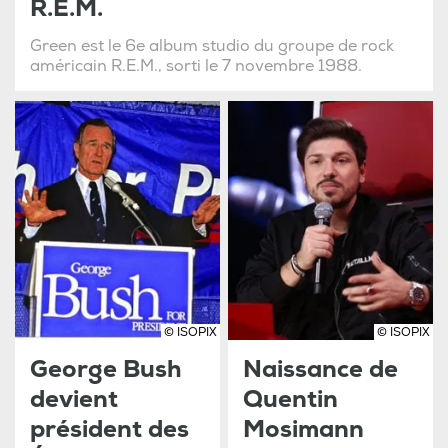
R.E.M.
Green est le 6e album studio du groupe de rock
américain R.E.M., sorti le 7 novembre 1988.
© ISOPIX
© ISOPIX
George Bush
Naissance de
devient
Quentin
président des
Mosimann