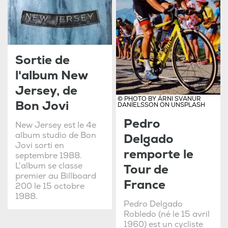
Sortie de
l'album New
Jersey, de
© PHOTO BY ÁRNI SVANUR
Bon Jovi
DANÍELSSON ON UNSPLASH
Pedro
New Jersey est le 4e
album studio de Bon
Delgado
Jovi sorti en
remporte le
septembre 1988.
L'album se classe
Tour de
premier au Billboard
France
200 le 15 octobre
1988.
Pedro Delgado
Robledo (né le 15 avril
1960) est un cycliste