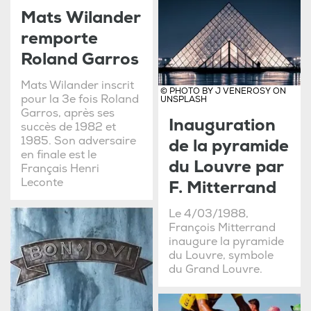
Mats Wilander
remporte
Roland Garros
Mats Wilander inscrit
© PHOTO BY J VENEROSY ON
pour la 3e fois Roland
UNSPLASH
Garros, après ses
Inauguration
succès de 1982 et
1985. Son adversaire
de la pyramide
en finale est le
du Louvre par
Français Henri
Leconte
F. Mitterrand
Le 4/03/1988,
François Mitterrand
inaugure la pyramide
du Louvre, symbole
du Grand Louvre.