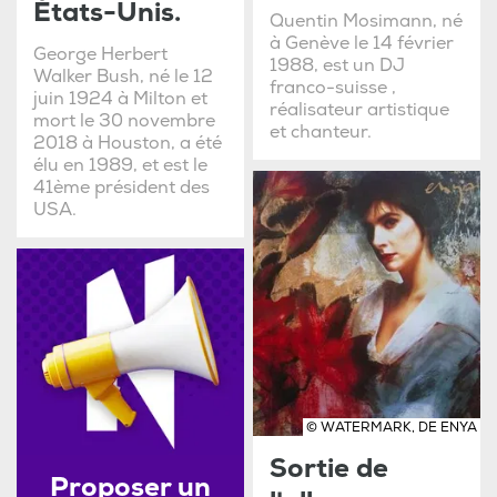
États-Unis.
Quentin Mosimann, né
à Genève le 14 février
George Herbert
1988, est un DJ
Walker Bush, né le 12
franco-suisse ,
juin 1924 à Milton et
réalisateur artistique
mort le 30 novembre
et chanteur.
2018 à Houston, a été
élu en 1989, et est le
41ème président des
USA.
© WATERMARK, DE ENYA
Sortie de
Proposer un