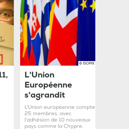
© ISOPIX
1,
L'Union
Européenne
s'agrandit
L'Union européenne compte
25 membres, avec
l'adhésion de 10 nouveaux
pays comme la Chypre,