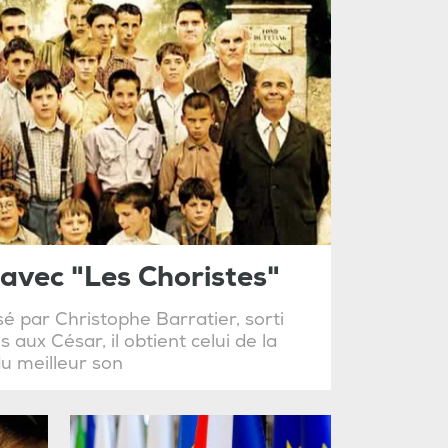
avec "Les Choristes"
sé par Christophe Barratier, sorti
aux César, il obtient celui de la
u meilleur son