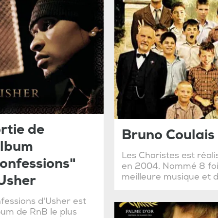
rtie de
Bruno Coulais 
album
Les Choristes est réali
onfessions"
en 2004. Nommé 8 fois 
meilleure musique et d
Usher
fessions d'Usher est
lbum de RnB le plus