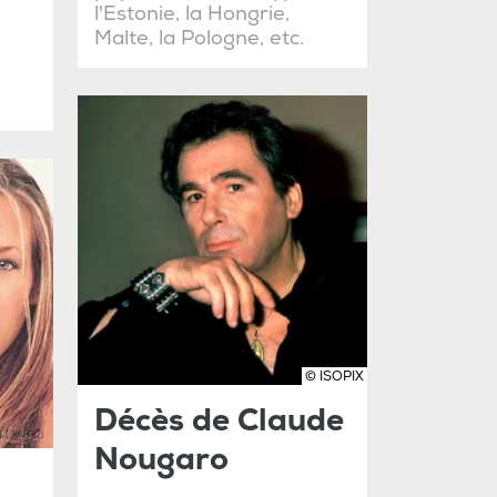
l'Estonie, la Hongrie,
Malte, la Pologne, etc.
© ISOPIX
Décès de Claude
Nougaro