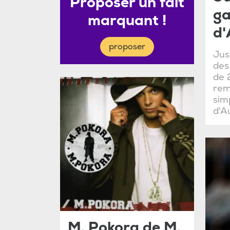
Proposer un fait
ga
marquant !
d'
proposer
Jus
des
de 
rem
sim
d'A
M. Pokora de M.