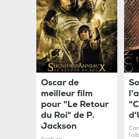
Oscar de
So
meilleur film
l'
pour "Le Retour
"C
du Roi" de P.
d'
Jackson
Con
l'a