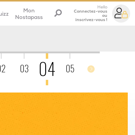
Hello
Mon
Connectez-vous
uizz
ou
Nostapass
inscrivez-vous !
04
02
03
05