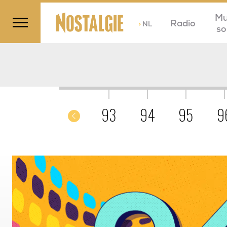
Mu
Radio
>
NL
so
C'était en 2004
0
91
92
93
94
95
9