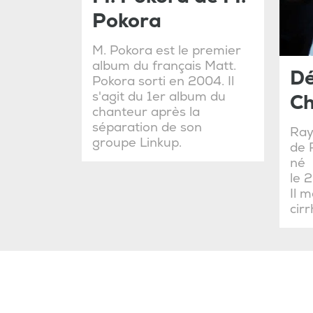
Pokora
M. Pokora est le premier
album du français Matt.
Dé
Pokora sorti en 2004. Il
s'agit du 1er album du
Ch
chanteur après la
séparation de son
Ray
groupe Linkup.
de 
né
le 
Il 
cirr