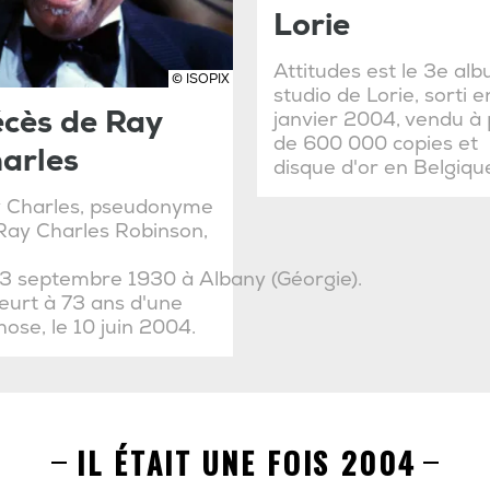
Lorie
Attitudes est le 3e al
© ISOPIX
studio de Lorie, sorti e
cès de Ray
janvier 2004, vendu à 
de 600 000 copies et
arles
disque d'or en Belgiqu
 Charles, pseudonyme
Ray Charles Robinson,
23 septembre 1930 à Albany (Géorgie).
meurt à 73 ans d'une
hose, le 10 juin 2004.
IL ÉTAIT UNE FOIS 2004