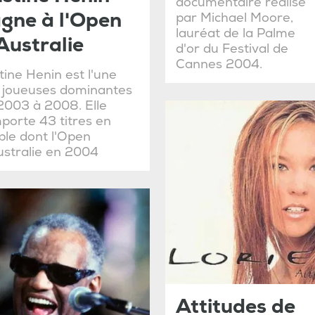
documentaire réalisé
gne à l'Open
par Michael Moore,
lauréat de la Palme
Australie
d'or du Festival de
Cannes 2004.
tine Henin est l'une
 joueuses dominantes
2003 à 2008. Elle
porte 43 titres en
ple dont l'Open
ustralie en 2004
Attitudes de