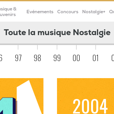
sique &
Evénements
Concours
Nostalgie+
Q
uvenirs
Toute la musique Nostalgie
6
97
98
99
00
01
2004