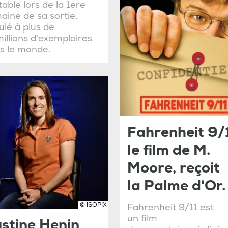
table lors de la 1ere
aine de sa sortie,
ulé à plus de
illions d'exemplaires
s le monde.
Fahrenheit 9/1
le film de M.
Moore, reçoit
la Palme d'Or.
© ISOPIX
Fahrenheit 9/11 est
un film
stine Henin