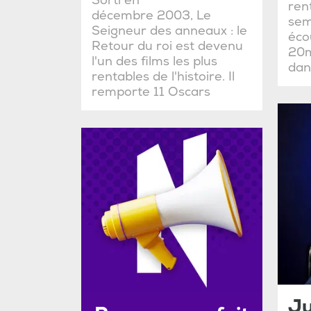
Sorti en
ren
décembre 2003, Le
sem
Seigneur des anneaux : le
éco
Retour du roi est devenu
20m
l'un des films les plus
dan
rentables de l'histoire. Il
remporte 11 Oscars
Ju