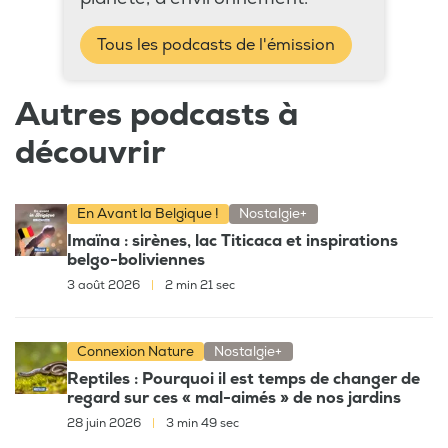
Tous les podcasts de l'émission
Autres podcasts à
découvrir
En Avant la Belgique !
Nostalgie+
Imaïna : sirènes, lac Titicaca et inspirations
belgo-boliviennes
3 août 2026
|
2 min 21 sec
Connexion Nature
Nostalgie+
Reptiles : Pourquoi il est temps de changer de
regard sur ces « mal-aimés » de nos jardins
28 juin 2026
|
3 min 49 sec