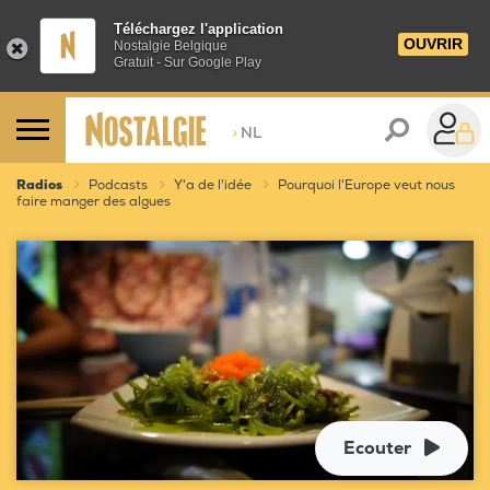
Téléchargez l'application
OUVRIR
Nostalgie Belgique
Gratuit - Sur Google Play
>
NL
Radios
Podcasts
Y'a de l'idée
Pourquoi l'Europe veut nous
faire manger des algues
Ecouter