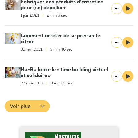
Fabriquer nos produits d'entretien
pour (se) dépolluer
1 juin 2021
|
2 min 6 sec
Comment arrêter de se presser le
citron
31 mai 2021
|
3 min 46 sec
Hu-Bu lance le « time building virtuel
et solidaire »
27 mai 2021
|
3 min 28 sec
Voir plus