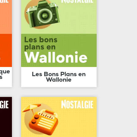
ique
Les Bons Plans en
s
Wallonie