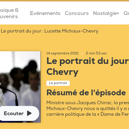
sique &
Evénements
Concours
Nostalgie+
Q
uvenirs
Le portrait du jour : Lucette Michaux-Chevry
14 septembre 2021
|
2 min 53 sec
Le portrait du jou
Chevry
Le portrait
Résumé de l'épisode
Ministre sous Jacques Chirac, la pre
Michaux-Chevry nous a quittés il y a 
Ecouter
carrière politique de la « Dame de Fer