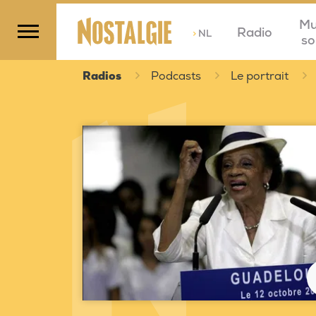
Mu
Radio
>
NL
so
Radios
Podcasts
Le portrait