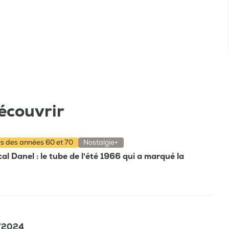
écouvrir
rs des années 60 et 70
Nostalgie+
 Danel : le tube de l'été 1966 qui a marqué la
5/2024