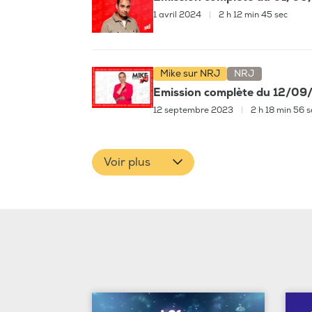
1 avril 2024
|
2 h 12 min 45 sec
Mike sur NRJ
NRJ
Emission complète du 12/0
12 septembre 2023
|
2 h 18 min 56 s
Voir plus