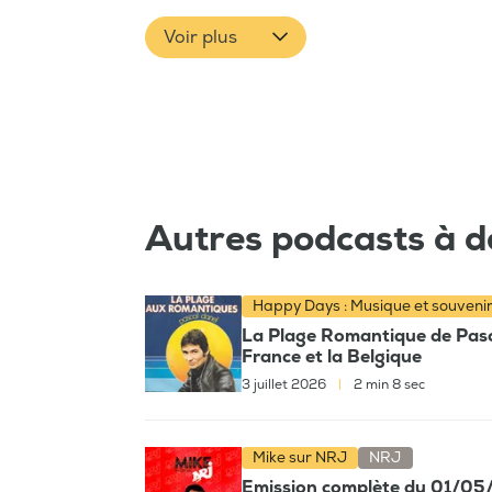
Voir plus
Autres podcasts à d
Happy Days : Musique et souveni
La Plage Romantique de Pascal
France et la Belgique
3 juillet 2026
|
2 min 8 sec
Mike sur NRJ
NRJ
Emission complète du 01/0