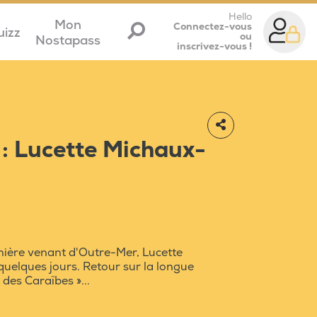
Hello
Mon
Connectez-vous
uizz
ou
Nostapass
inscrivez-vous !
r : Lucette Michaux-
mière venant d'Outre-Mer, Lucette
quelques jours. Retour sur la longue
 des Caraïbes »...