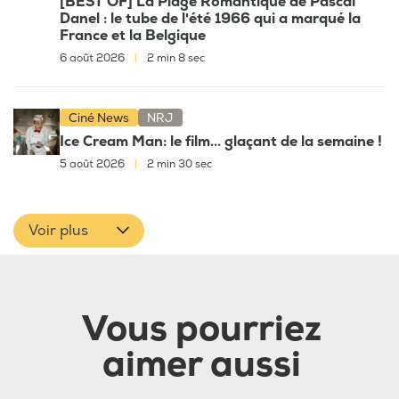
[BEST OF] La Plage Romantique de Pascal
Danel : le tube de l'été 1966 qui a marqué la
France et la Belgique
6 août 2026
|
2 min 8 sec
Ciné News
NRJ
Ice Cream Man: le film... glaçant de la semaine !
5 août 2026
|
2 min 30 sec
Voir plus
Vous pourriez
aimer aussi