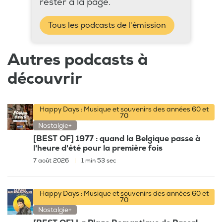
rester à la page.
Tous les podcasts de l'émission
Autres podcasts à
découvrir
Happy Days : Musique et souvenirs des années 60 et
70
Nostalgie+
[BEST OF] 1977 : quand la Belgique passe à
l'heure d'été pour la première fois
7 août 2026
|
1 min 53 sec
Happy Days : Musique et souvenirs des années 60 et
70
Nostalgie+