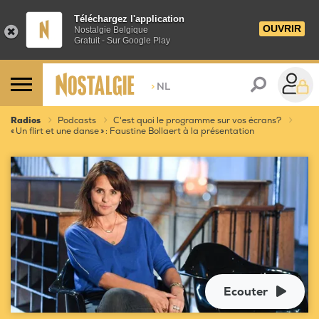
Téléchargez l'application
OUVRIR
Nostalgie Belgique
Gratuit - Sur Google Play
>
NL
Radios
Podcasts
C'est quoi le programme sur vos écrans?
« Un flirt et une danse » : Faustine Bollaert à la présentation
Ecouter