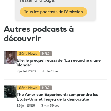
rester à la page.
Tous les podcasts de l'émission
Autres podcasts à
découvrir
Série News
NRJ
Elle: le prequel réussi de "La revanche d'une
blonde"
2 juillet 2026
|
4 min 41 sec
Série News
NRJ
The American Experiment: comprendre les
Etats-Unis et l'enjeu de la démocratie
29 juin 2026
|
3 min 39 sec