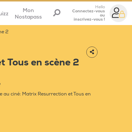
Hello
Mon
Connectez-vous
uizz
ou
Nostapass
inscrivez-vous !
ne 2
t Tous en scène 2
e
e au ciné: Matrix Resurrection et Tous en