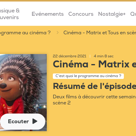
sique &
Evénements
Concours
Nostalgie+
Q
uvenirs
programme au cinéma ?
Cinéma - Matrix et Tous en scè
22 décembre 2021
|
4 min 8 sec
Cinéma - Matrix e
C'est quoi le programme au cinéma ?
Résumé de l'épisod
Deux films à découvrir cette semain
scène 2
Ecouter