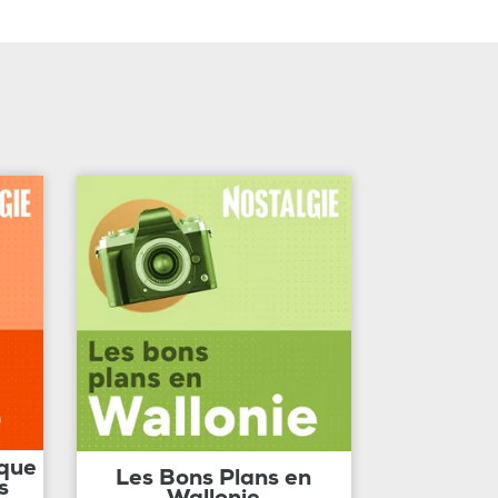
ique
Les Bons Plans en
s
Wallonie