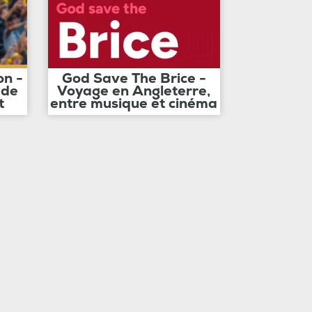
on -
God Save The Brice -
 de
Voyage en Angleterre,
t
entre musique et cinéma