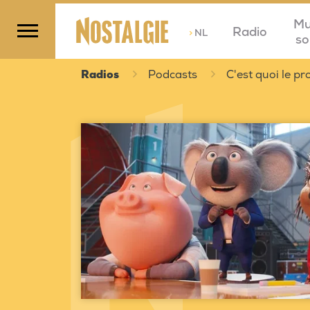
Mu
Radio
>
NL
so
Radios
Podcasts
C'est quoi le 