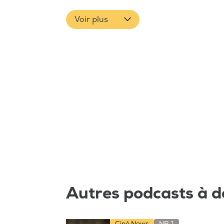
Voir plus
Autres podcasts à d
Ciné News
NRJ