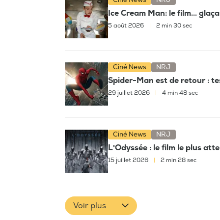
Ice Cream Man: le film... glaç
5 août 2026
|
2 min 30 sec
Ciné News
NRJ
Spider-Man est de retour : t
29 juillet 2026
|
4 min 48 sec
Ciné News
NRJ
L'Odyssée : le film le plus at
15 juillet 2026
|
2 min 28 sec
Voir plus