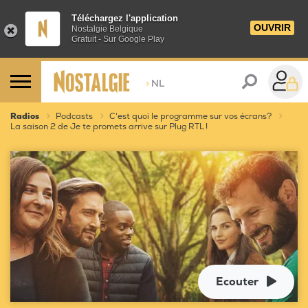
Téléchargez l'application
OUVRIR
Nostalgie Belgique
Gratuit - Sur Google Play
>
NL
Radios
Podcasts
C'est quoi le programme sur vos écrans?
La saison 2 de Je te promets arrive sur Plug RTL !
Ecouter