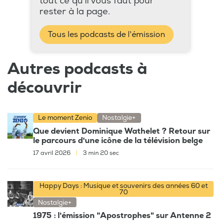
tout ce qu'il vous faut pour
rester à la page.
Tous les podcasts de l'émission
Autres podcasts à
découvrir
Le moment Zenio
Nostalgie+
Que devient Dominique Wathelet ? Retour sur
le parcours d'une icône de la télévision belge
17 avril 2026
|
3 min 20 sec
Happy Days : Musique et souvenirs des années 60 et
70
Nostalgie+
1975 : l'émission "Apostrophes" sur Antenne 2