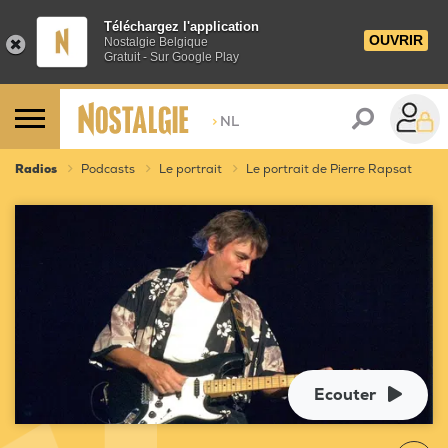
Téléchargez l'application
OUVRIR
Nostalgie Belgique
Gratuit - Sur Google Play
>
NL
Radios
Podcasts
Le portrait
Le portrait de Pierre Rapsat
Ecouter