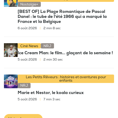
Nostalgie+
[BEST OF] La Plage Romantique de Pascal
Danel : le tube de l'été 1966 qui a marqué la
France et la Belgique
6 août 2026
|
2 min 8 sec
Ciné News
NRJ
Ice Cream Man: le film... glaçant de la semaine !
5 août 2026
|
2 min 30 sec
Les Petits Rêveurs : histoires et aventures pour
enfants
NRJ
Marie et Nestor, le koala curieux
5 août 2026
|
7 min 3 sec