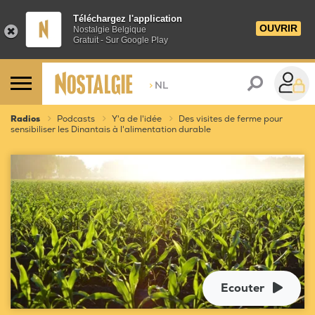
Téléchargez l'application
OUVRIR
Nostalgie Belgique
Gratuit - Sur Google Play
>
NL
Radios
Podcasts
Y'a de l'idée
Des visites de ferme pour
sensibiliser les Dinantais à l'alimentation durable
Ecouter