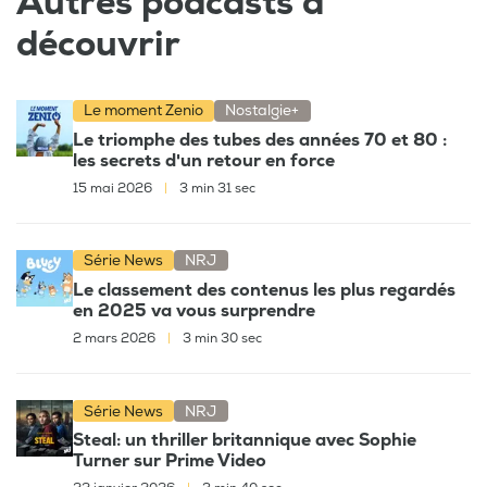
Autres podcasts à
découvrir
Le moment Zenio
Nostalgie+
Le triomphe des tubes des années 70 et 80 :
les secrets d'un retour en force
15 mai 2026
|
3 min 31 sec
Série News
NRJ
Le classement des contenus les plus regardés
en 2025 va vous surprendre
2 mars 2026
|
3 min 30 sec
Série News
NRJ
Steal: un thriller britannique avec Sophie
Turner sur Prime Video