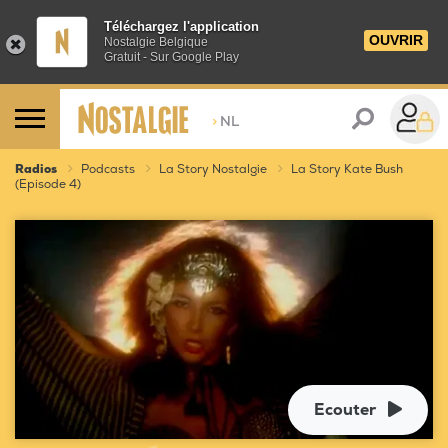
Téléchargez l'application
OUVRIR
Nostalgie Belgique
Gratuit - Sur Google Play
>
NL
Radios
Podcasts
La Story Nostalgie
La Story Kate Bush
(Episode 4)
Ecouter