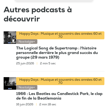
Autres podcasts à
découvrir
Happy Days : Musique et souvenirs des années 60 et
70
Nostalgie+
The Logical Song de Supertramp : l'histoire
personnelle derrière le plus grand succès du
groupe (29 mars 1979)
25 juin 2026
|
2 min 5 sec
Happy Days : Musique et souvenirs des années 60 et
70
Nostalgie+
1966 : Les Beatles au Candlestick Park, le clap
de fin de la Beatlemania
16 juin 2026
|
2 min 18 sec