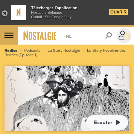
Téléchargez l'application
OUVRIR
Nostalgie Belgique
Gratuit - Sur Google Play
>
NL
Radios
Podcasts
La Story Nostalgie
La Story Revolver des
Beatles (Episode 1)
Ecouter