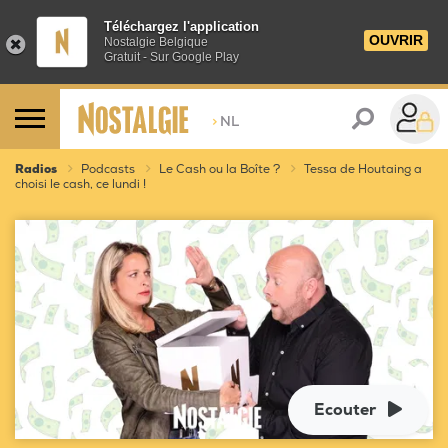
Téléchargez l'application
OUVRIR
Nostalgie Belgique
Gratuit - Sur Google Play
>
NL
Radios
Podcasts
Le Cash ou la Boîte ?
Tessa de Houtaing a
choisi le cash, ce lundi !
Ecouter