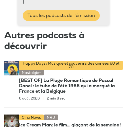
!
Tous les podcasts de l'émission
Autres podcasts à
découvrir
Happy Days : Musique et souvenirs des années 60 et
70
Nostalgie+
[BEST OF] La Plage Romantique de Pascal
Danel : le tube de l'été 1966 qui a marqué la
France et la Belgique
6 août 2026
|
2 min 8 sec
Ciné News
NRJ
Ice Cream Man: le film... glaçant de la semaine !