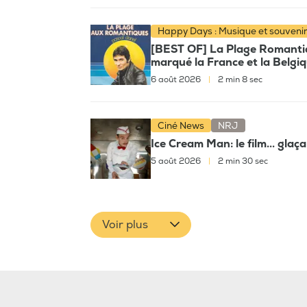
Happy Days : Musique et souveni
[BEST OF] La Plage Romantiqu
marqué la France et la Belgi
6 août 2026
|
2 min 8 sec
Ciné News
NRJ
Ice Cream Man: le film... glaç
5 août 2026
|
2 min 30 sec
Voir plus