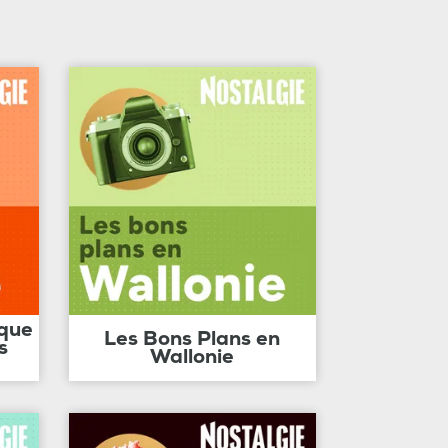
ique
Les Bons Plans en
s
Wallonie