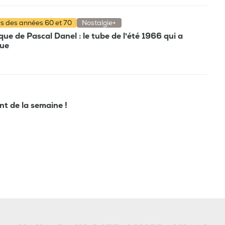
rs des années 60 et 70
Nostalgie+
e de Pascal Danel : le tube de l'été 1966 qui a
que
ant de la semaine !