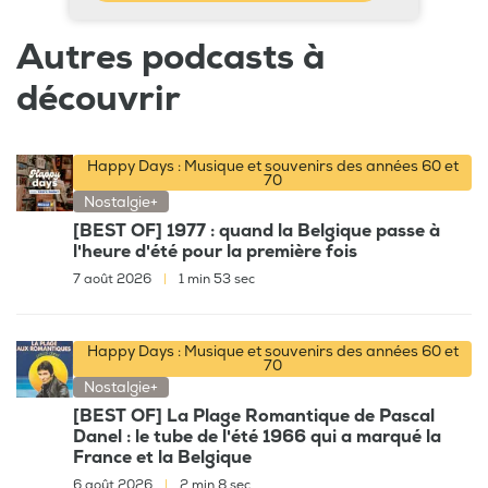
Autres podcasts à
découvrir
Happy Days : Musique et souvenirs des années 60 et
70
Nostalgie+
[BEST OF] 1977 : quand la Belgique passe à
l'heure d'été pour la première fois
7 août 2026
|
1 min 53 sec
Happy Days : Musique et souvenirs des années 60 et
70
Nostalgie+
[BEST OF] La Plage Romantique de Pascal
Danel : le tube de l'été 1966 qui a marqué la
France et la Belgique
6 août 2026
|
2 min 8 sec