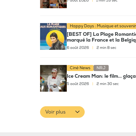
7 août 2026
|
1 min 53 sec
Happy Days : Musique et souveni
[BEST OF] La Plage Romantiqu
marqué la France et la Belgi
6 août 2026
|
2 min 8 sec
Ciné News
NRJ
Ice Cream Man: le film... glaç
5 août 2026
|
2 min 30 sec
Voir plus