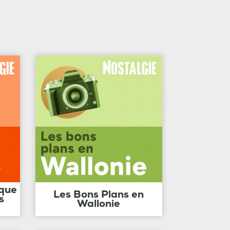
ique
Les Bons Plans en
s
Wallonie