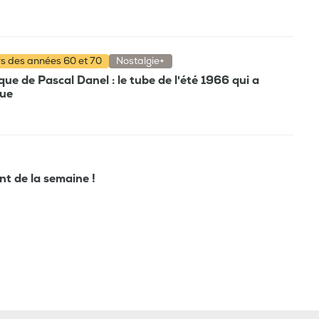
rs des années 60 et 70
Nostalgie+
e de Pascal Danel : le tube de l'été 1966 qui a
que
ant de la semaine !