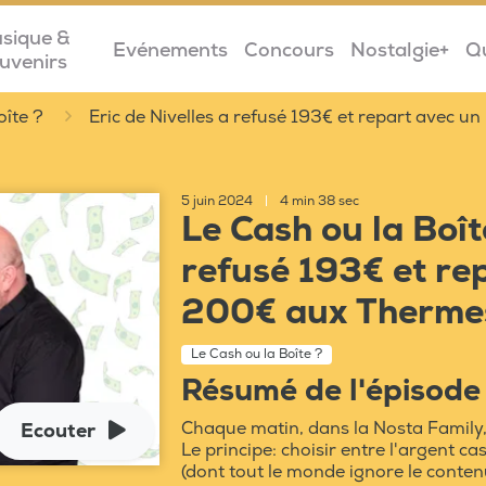
sique &
Evénements
Concours
Nostalgie+
Q
uvenirs
oîte ?
Eric de Nivelles a refusé 193€ et repart avec 
5 juin 2024
|
4 min 38 sec
Le Cash ou la Boîte
refusé 193€ et re
200€ aux Therme
Le Cash ou la Boîte ?
Résumé de l'épisode
Chaque matin, dans la Nosta Family, 
Ecouter
Le principe: choisir entre l'argent ca
(dont tout le monde ignore le conten