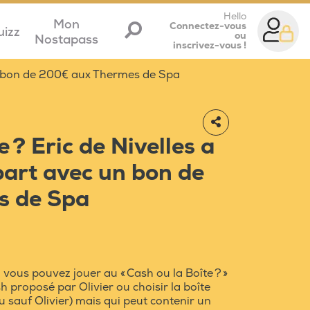
Hello
Mon
Connectez-vous
uizz
ou
Nostapass
inscrivez-vous !
un bon de 200€ aux Thermes de Spa
 ? Eric de Nivelles a
part avec un bon de
s de Spa
vous pouvez jouer au « Cash ou la Boîte ? »
sh proposé par Olivier ou choisir la boîte
u sauf Olivier) mais qui peut contenir un