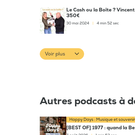
Le Cash ou la Boîte ? Vincent 
350€
30 mai 2024
|
4 min 52 sec
Voir plus
Autres podcasts à d
Happy Days : Musique et souveni
[BEST OF] 1977 : quand la Bel