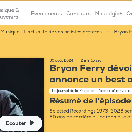
sique &
Evénements
Concours
Nostalgie+
Q
uvenirs
 Musique - L'actualité de vos artistes préférés
Bryan Fe
30 août 2024
|
2 min 15 sec
Bryan Ferry dévoil
annonce un best o
Le journal de la Musique - L'actualité de vos ar
Résumé de l'épisode
Selected Recordings 1973-2023 sera 
50 ans de carrière du britannique et
Ecouter