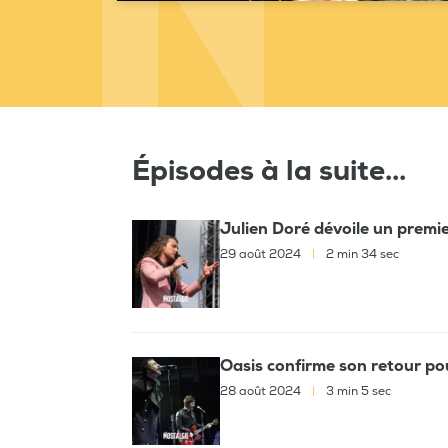
Épisodes à la suite...
Julien Doré dévoile un premi
29 août 2024
|
2 min 34 sec
Oasis confirme son retour po
28 août 2024
|
3 min 5 sec