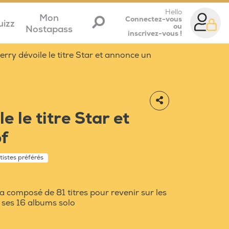
Hello
Mon
Connectez-vous
uizz
ou
Nostapass
inscrivez-vous !
rry dévoile le titre Star et annonce un
e le titre Star et
f
tistes préférés
composé de 81 titres pour revenir sur les
 ses 16 albums solo