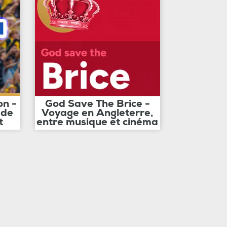
on -
God Save The Brice -
 de
Voyage en Angleterre,
t
entre musique et cinéma