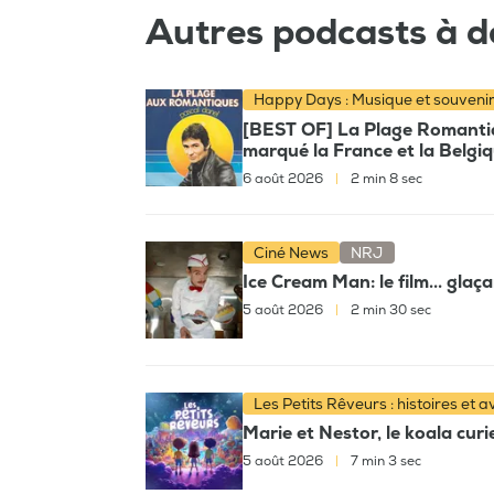
Autres podcasts à d
Happy Days : Musique et souveni
[BEST OF] La Plage Romantiqu
marqué la France et la Belgi
6 août 2026
|
2 min 8 sec
Ciné News
NRJ
Ice Cream Man: le film... glaç
5 août 2026
|
2 min 30 sec
Les Petits Rêveurs : histoires et 
Marie et Nestor, le koala cur
5 août 2026
|
7 min 3 sec