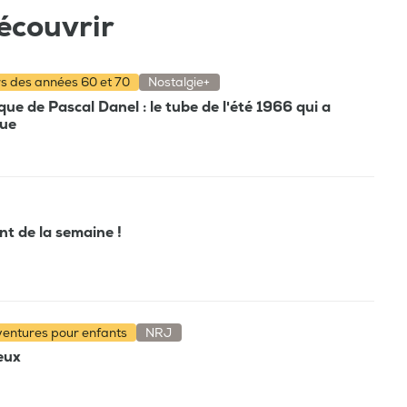
écouvrir
rs des années 60 et 70
Nostalgie+
e de Pascal Danel : le tube de l'été 1966 qui a
que
ant de la semaine !
aventures pour enfants
NRJ
ieux