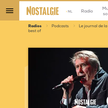
Mu
Radio
>
NL
so
Radios
Podcasts
Le journal de la
best of