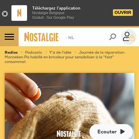
Téléchargez l'application
OUVRIR
Nostalgie Belgique
Gratuit - Sur Google Play
>
NL
Radios
Podcasts
Y'a de l'idée
Journée de la réparation :
Manneken Pis habillé en bricoleur pour sensibiliser à la "fast"
consommat
Ecouter