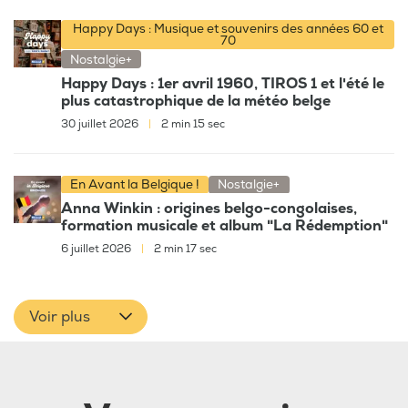
Happy Days : Musique et souvenirs des années 60 et
70
Nostalgie+
Happy Days : 1er avril 1960, TIROS 1 et l'été le
plus catastrophique de la météo belge
30 juillet 2026
|
2 min 15 sec
En Avant la Belgique !
Nostalgie+
Anna Winkin : origines belgo-congolaises,
formation musicale et album "La Rédemption"
6 juillet 2026
|
2 min 17 sec
Voir plus