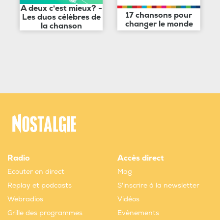
A deux c'est mieux? -
17 chansons pour
Les duos célèbres de
changer le monde
la chanson
Radio
Accès direct
Ecouter en direct
Mag
Replay et podcasts
S'inscrire à la newsletter
Webradios
Vidéos
Grille des programmes
Evènements