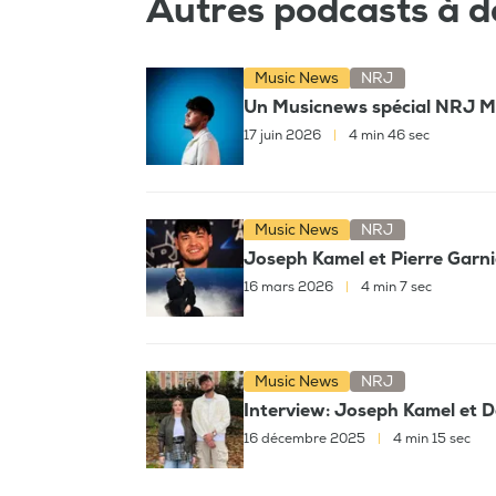
Autres podcasts à d
Music News
NRJ
Un Musicnews spécial NRJ Mu
17 juin 2026
|
4 min 46 sec
Music News
NRJ
Joseph Kamel et Pierre Garnie
16 mars 2026
|
4 min 7 sec
Music News
NRJ
Interview: Joseph Kamel et 
16 décembre 2025
|
4 min 15 sec