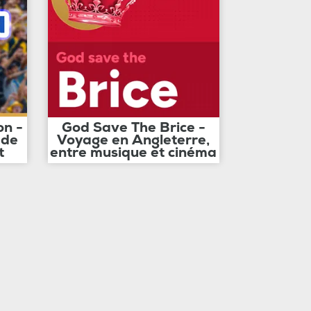
on -
God Save The Brice -
 de
Voyage en Angleterre,
t
entre musique et cinéma