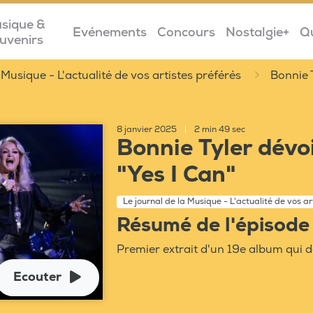
sique &
Evénements
Concours
Nostalgie+
Q
uvenirs
 Musique - L'actualité de vos artistes préférés
Bonnie T
8 janvier 2025
|
2 min 49 sec
Bonnie Tyler dévo
"Yes I Can"
Le journal de la Musique - L'actualité de vos ar
Résumé de l'épisode
Premier extrait d'un 19e album qui de
Ecouter