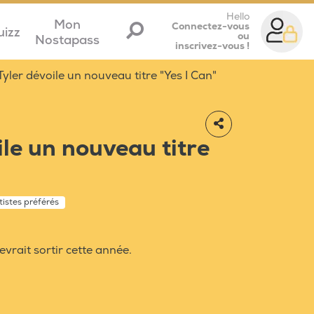
Hello
Mon
Connectez-vous
uizz
ou
Nostapass
inscrivez-vous !
yler dévoile un nouveau titre "Yes I Can"
ile un nouveau titre
tistes préférés
vrait sortir cette année.