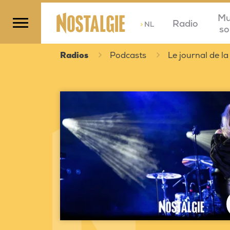
Mu
Radio
>
NL
so
Radios
Podcasts
Le journal de la